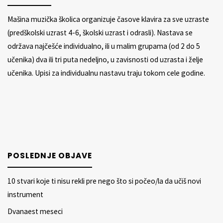
Mašina muzička školica organizuje časove klavira za sve uzraste
(predškolski uzrast 4-6, školski uzrast i odrasli). Nastava se
održava najčešće individualno, ili u malim grupama (od 2 do 5
učenika) dva ili tri puta nedeljno, u zavisnosti od uzrasta i želje
učenika. Upisi za individualnu nastavu traju tokom cele godine.
POSLEDNJE OBJAVE
10 stvari koje ti nisu rekli pre nego što si počeo/la da učiš novi
instrument
Dvanaest meseci