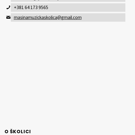
+381 64 173 9565
masinamuzickaskolica@gmail.com
O ŠKOLICI