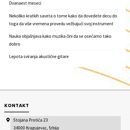
Dvanaest meseci
Nekoliko kratkih saveta o tome kako da dovedete decu do
toga da više vremena provedu vežbajući svoj instrument
Nauka objašnjava kako muzika čini da se osećamo tako
dobro
Lepota sviranja akustične gitare
KONTAKT
Stojana Protića 23
34000 Kragujevac, Srbija