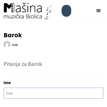
Skip
Mašina
to
Muzička
content
Školica
Barok
IVAN
Pitanja za Barok
Ime