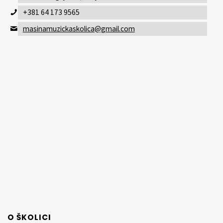
+381 64 173 9565
masinamuzickaskolica@gmail.com
O ŠKOLICI