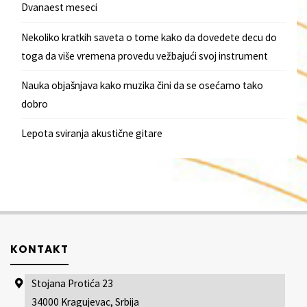
Dvanaest meseci
Nekoliko kratkih saveta o tome kako da dovedete decu do
toga da više vremena provedu vežbajući svoj instrument
Nauka objašnjava kako muzika čini da se osećamo tako
dobro
Lepota sviranja akustične gitare
KONTAKT
Stojana Protića 23
34000 Kragujevac, Srbija