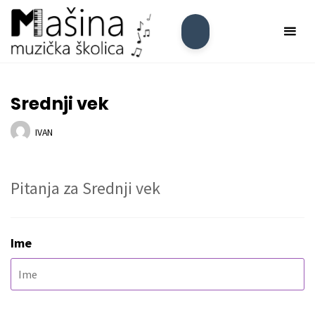
Skip
Mašina
to
Muzička
content
Školica
Srednji vek
IVAN
Pitanja za Srednji vek
Ime