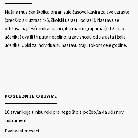
Mašina muzička školica organizuje časove klavira za sve uzraste
(predškolski uzrast 4-6, školski uzrast i odrasli). Nastava se
održava najčešće individualno, ili u malim grupama (od 2 do 5
učenika) dva ili tri puta nedeljno, u zavisnosti od uzrasta i želje
učenika. Upisi za individualnu nastavu traju tokom cele godine.
POSLEDNJE OBJAVE
10 stvari koje ti nisu rekli pre nego što si počeo/la da učiš novi
instrument
Dvanaest meseci